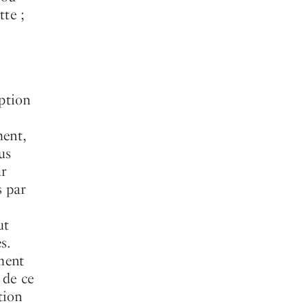
ette ;
uption
ment,
us
ur
s par
ut
les.
ment
 de ce
tion