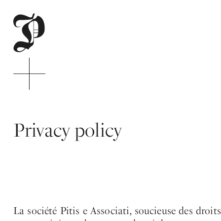
Pitis
Associati
Menu
Privacy policy
de
navigation
principale
Contenu
principal
Pie
du
site
La société Pitis e Associati, soucieuse des droi