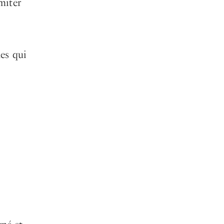
miter
les qui