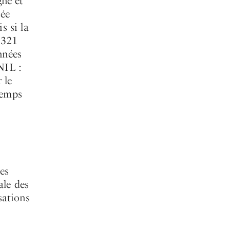
gné et
sée
s si la
1321
nnées
NIL :
 le
temps
des
ale des
sations