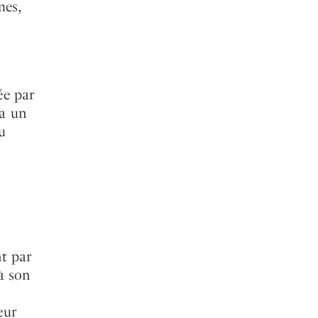
mes,
ée par
ia un
u
nt par
à son
eur