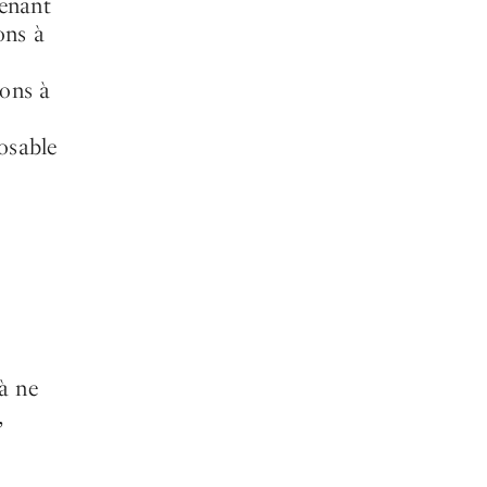
renant
ons à
tons à
posable
 à ne
,