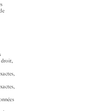
es
de
s
droit,
xactes,
xactes,
données