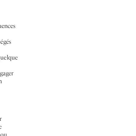
uences
tégés
quelque
ngager
n
r
e
 ou