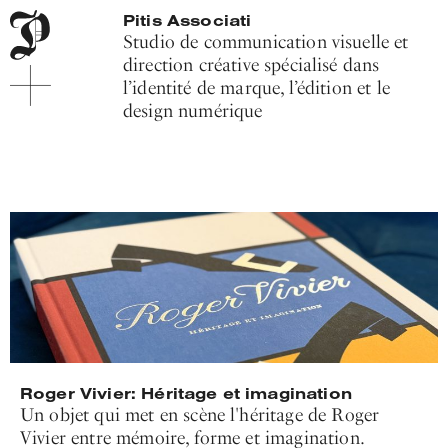
Menu
Pitis
Pitis Associati
de
Associati
Studio de communication visuelle et
navigation
direction créative spécialisé dans
principale
l’identité de marque, l’édition et le
Contenu
principal
design numérique
Pie
du
site
Roger Vivier: Héritage et imagination
Un objet qui met en scène l'héritage de Roger
Vivier entre mémoire, forme et imagination.