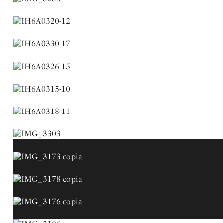
du
projet