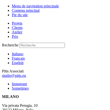
Menu de navigation principale
Contenu principal
Pie du site
Projets
Clients
Atelier
Prix
Recherche
Italiano
Français
English
Pitis Associati
studio@pitis.eu
Instagram
Sometimes
MILANO
Via privata Perugia, 10
20122 Milano, Italia