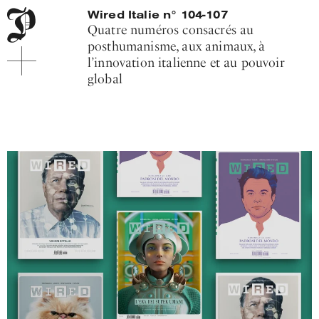
Menu
Pitis
Wired Italie n° 104-107
de
Associati
Quatre numéros consacrés au
navigation
posthumanisme, aux animaux, à
principale
l’innovation italienne et au pouvoir
Contenu
principal
global
Pie
du
site
Introduction
du
projet