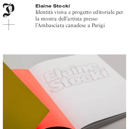
Menu
Pitis
Elaine Stocki
di
e
Identità visiva e progetto editoriale per
navigazione
Associati
la mostra dell’artista presso
principale
l’Ambasciata canadese a Parigi
Contenuto
principale
Piede
sito
Introduzione
al
progetto