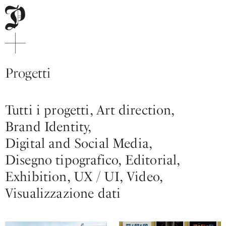
Pitis
e
Associati
Menu
Progetti
di
navigazione
principale
Tutti i progetti
Art direction
Contenuto
principale
Brand Identity
Piede
sito
Digital and Social Media
Disegno tipografico
Editorial
Exhibition
UX / UI
Video
Visualizzazione dati