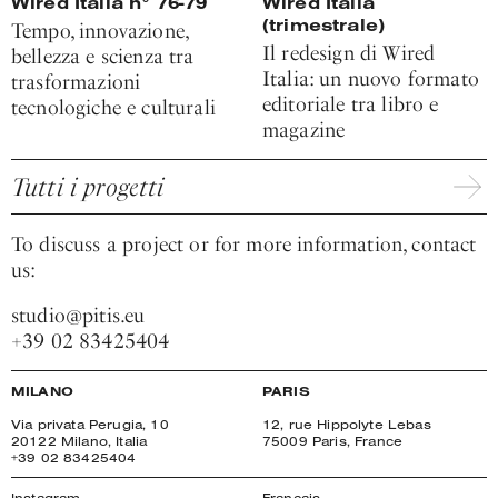
Wired Italia n° 76-79
Wired Italia
(trimestrale)
Tempo, innovazione,
Il redesign di Wired
bellezza e scienza tra
Italia: un nuovo formato
trasformazioni
editoriale tra libro e
tecnologiche e culturali
magazine
Tutti i progetti
To discuss a project or for more information, contact
us:
studio@pitis.eu
+39 02 83425404
MILANO
PARIS
Via privata Perugia, 10
12, rue Hippolyte Lebas
20122 Milano, Italia
75009 Paris, France
+39 02 83425404
Instagram
Français