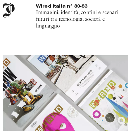
Menu
Pitis
Wired Italia n° 80-83
di
e
Immagini, identità, confini e scenari
navigazione
Associati
futuri tra tecnologia, società e
principale
linguaggio
Contenuto
principale
Piede
sito
Introduzione
al
progetto