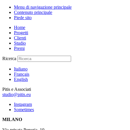
Menu di navigazione principale
Contenuto principale
Piede sito
Home
Progetti
Clienti
Studio
Premi
Ricerca
Italiano
Français
English
Pitis e Associati
studio@pitis.eu
Instagram
Sometimes
MILANO
Via privata Perugia, 10