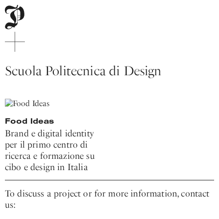
Pitis
e
Associati
Menu
Scuola Politecnica di Design
di
navigazione
principale
Contenuto
principale
Food Ideas
Piede
Brand e digital identity
sito
per il primo centro di
ricerca e formazione su
cibo e design in Italia
To discuss a project or for more information, contact
us: