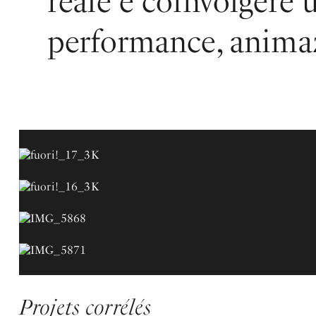
reale e coinvolgere
performance, animazi
Projets corrélés