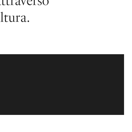
ttraverso
ltura.