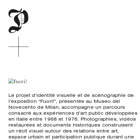
Menu
de
Pitis
navigation
Associati
principale
Contenu
principal
Pie
du
site
Introduction
du
Le projet d’identité visuelle et de scénographie de
projet
l’exposition “
Fuori!”
, présentée au Museo del
Novecento de Milan, accompagne un parcours
consacré aux expériences d’art public développées
en Italie entre 1968 et 1976. Photographies, vidéos
restaurées et documents historiques construisent
un récit visuel autour des relations entre art,
espace urbain et participation publique durant une